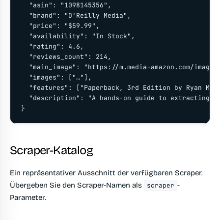
  "asin": "1098145356",

  "brand": "O'Reilly Media",

  "price": "$59.99",

  "availability": "In Stock",

  "rating": 4.6,

  "reviews_count": 214,

  "main_image": "https://m.media-amazon.com/images/
  "images": ["…"],

  "features": ["Paperback, 3rd Edition by Ryan Mitc
  "description": "A hands-on guide to extracting da
}
Scraper-Katalog
Ein repräsentativer Ausschnitt der verfügbaren Scraper.
Übergeben Sie den Scraper-Namen als
-
scraper
Parameter.