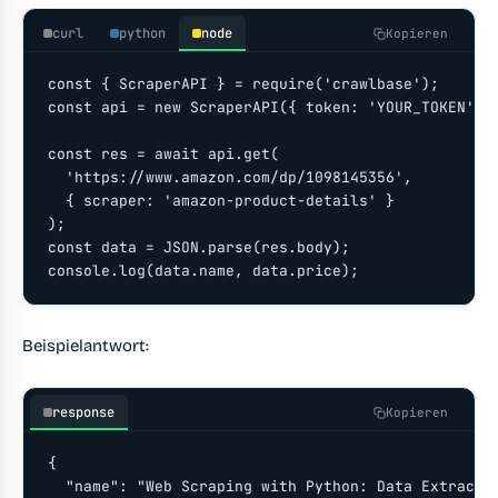
curl
python
node
Kopieren
const { ScraperAPI } = require('crawlbase');

const api = new ScraperAPI({ token: 'YOUR_TOKEN' })
const res = await api.get(

  'https://www.amazon.com/dp/1098145356',

  { scraper: 'amazon-product-details' }

);

const data = JSON.parse(res.body);

console.log(data.name, data.price);
Beispielantwort:
response
Kopieren
{

  "name": "Web Scraping with Python: Data Extractio