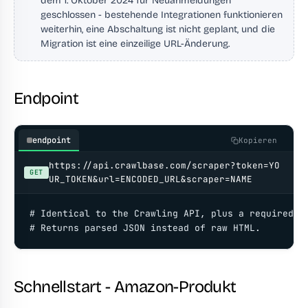
dem 1. Oktober 2024 für Neuanmeldungen
geschlossen - bestehende Integrationen funktionieren
weiterhin, eine Abschaltung ist nicht geplant, und die
Migration ist eine einzeilige URL-Änderung.
Endpoint
endpoint
Kopieren
https://api.crawlbase.com/scraper?token=YO
GET
UR_TOKEN&url=ENCODED_URL&scraper=NAME
# Identical to the Crawling API, plus a required `s
# Returns parsed JSON instead of raw HTML.
Schnellstart - Amazon-Produkt