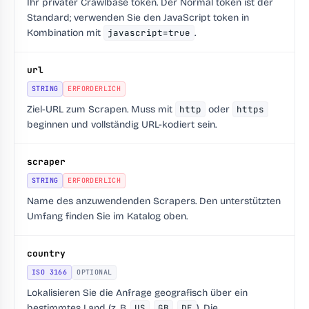
Ihr privater Crawlbase token. Der Normal token ist der
Standard; verwenden Sie den JavaScript token in
Kombination mit
javascript=true
.
url
STRING
ERFORDERLICH
Ziel-URL zum Scrapen. Muss mit
http
oder
https
beginnen und vollständig URL-kodiert sein.
scraper
STRING
ERFORDERLICH
Name des anzuwendenden Scrapers. Den unterstützten
Umfang finden Sie im Katalog oben.
country
ISO 3166
OPTIONAL
Lokalisieren Sie die Anfrage geografisch über ein
bestimmtes Land (z. B.
US
,
GB
,
DE
). Die