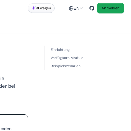
EN
KI fragen
Anmelden
d
Einrichtung
Verfügbare Module
Beispielszenarien
ie
der bei
genden