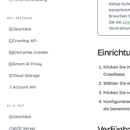
Setup-Schri
benachricht
Brauchen S
API-REFERENZ
Sie die
Cra
Verdrahtun
Überblick
Crawling API
Einricht
Enterprise Crawler
Smart AI Proxy
Klicken Sie 
Crawlbase
.
Cloud Storage
Wählen Sie ei
Account API
Klicken Sie 
Konfigurieren
KI & MCP
als benannte
Überblick
Verfügb
MCP Server