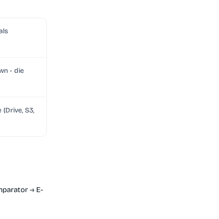
als
n - die
 (Drive, S3,
mparator → E-