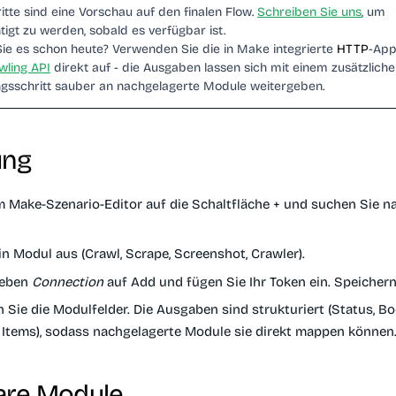
tte sind eine Vorschau auf den finalen Flow.
Schreiben Sie uns
, um
igt zu werden, sobald es verfügbar ist.
ie es schon heute? Verwenden Sie die in Make integrierte
HTTP
-App
wling API
direkt auf - die Ausgaben lassen sich mit einem zusätzlich
gsschritt sauber an nachgelagerte Module weitergeben.
ung
im Make-Szenario-Editor auf die Schaltfläche
+
und suchen Sie n
n Modul aus (Crawl, Scrape, Screenshot, Crawler).
neben
Connection
auf
Add
und fügen Sie Ihr Token ein. Speichern
 Sie die Modulfelder. Die Ausgaben sind strukturiert (Status, B
 Items), sodass nachgelagerte Module sie direkt mappen können
are Module