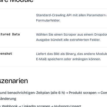
Standard-Crawling API mit allen Parametern 
Formularfelder.
ctured Data
Wählen Sie einen Scraper aus einem Dropdow
Ausgabe bündelt alle extrahierten Felder.
eenshot
Liefert das Bild als Binary, das andere Module
E-Mail) speichern oder anhängen können.
szenarien
und benachrichtigen:
Zeitplan (alle 6 h) → Produkt scrapen → Co
isänderung
:
Webhook → LinkedIn scrapen → Hubspot-Upsert