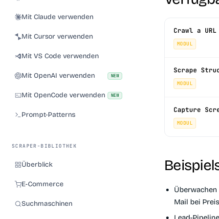
Mit Claude verwenden
Crawl a URL
Mit Cursor verwenden
MODUL
Mit VS Code verwenden
Scrape Stru
Mit OpenAI verwenden
NEW
MODUL
Mit OpenCode verwenden
NEW
Capture Scr
Prompt-Patterns
MODUL
SCRAPER-BIBLIOTHEK
Beispiel
Überblick
E-Commerce
Überwachen 
Mail bei Pre
Suchmaschinen
Lead-Pipeline