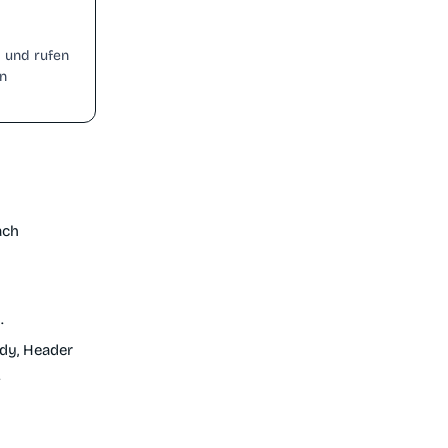
 und rufen
en
ach
.
ody, Header
.