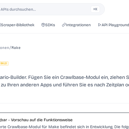
 APIs durchsuchen…
⌘K
Scraper-Bibliothek
SDKs
Integrationen
API Playgroun
onen
/
Make
BALD
ario-Builder. Fügen Sie ein Crawlbase-Modul ein, ziehen S
zu Ihren anderen Apps und führen Sie es nach Zeitplan o
gbar - Vorschau auf die Funktionsweise
erte Crawlbase-Modul für Make befindet sich in Entwicklung. Die fol