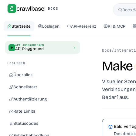
crawlbase
DOCS
Docs &
Suchen
Startseite
Loslegen
API-Referenz
KI & MCP
API AUSPROBIEREN
API Playground
Docs
/
Integrati
Make
LOSLEGEN
Überblick
Visueller Szen
Schnellstart
Verbindungen 
Bedarf aus.
Authentifizierung
Rate Limits
Statuscodes
Bald verfü
Das dedizi
Fehlerbehandlung