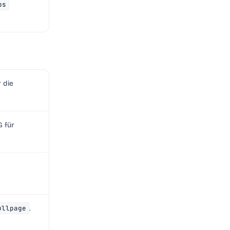
ps
 die
G für
ullpage
.