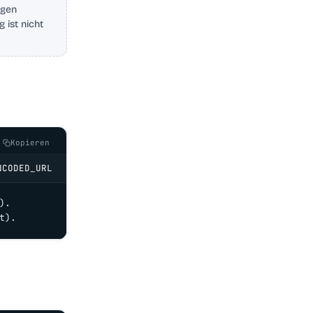
ngen
 ist nicht
Kopieren
NCODED_URL
.

t).