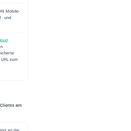
il. Mobile-
2
und
loud
en
eicherte
le URL zum
 Clients am
ert an die