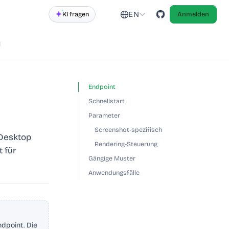
EN
KI fragen
Anmelden
d
Endpoint
Schnellstart
Parameter
Screenshot-spezifisch
 Desktop
Rendering-Steuerung
 für
Gängige Muster
Anwendungsfälle
dpoint. Die