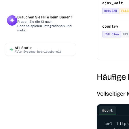
ajax_wait
BOOLEAN
FALS
Brauchen Sie Hilfe beim Bauen?
Fragen Sie die KI nach
Codebeispielen, Integrationen und
country
mehr.
ISO 3166
OPT
API-Status
Alle Systeme betriebsbereit
Häufige
Vollseitiger
curl
curl 'https