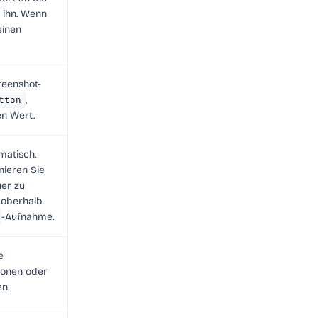
e ihn. Wenn
einen
reenshot-
tton
,
en Wert.
matisch.
ieren Sie
uer zu
e oberhalb
-Aufnahme.
e
ionen oder
en.