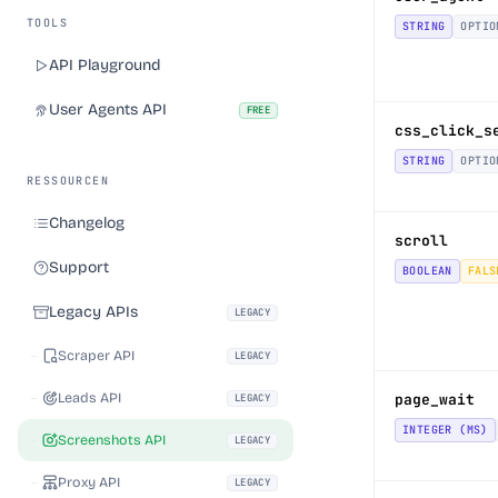
TOOLS
STRING
OPTIO
API Playground
User Agents API
FREE
css_click_s
STRING
OPTIO
RESSOURCEN
Changelog
scroll
Support
BOOLEAN
FALS
Legacy APIs
LEGACY
Scraper API
LEGACY
Leads API
page_wait
LEGACY
INTEGER (MS)
Screenshots API
LEGACY
Proxy API
LEGACY