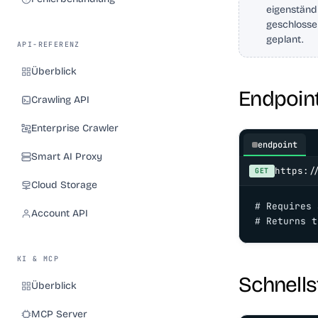
eigenständ
geschlossen
geplant.
API-REFERENZ
Überblick
Endpoin
Crawling API
Enterprise Crawler
endpoint
Smart AI Proxy
https:/
GET
Cloud Storage
# Requires 
Account API
# Returns t
KI & MCP
Schnells
Überblick
MCP Server