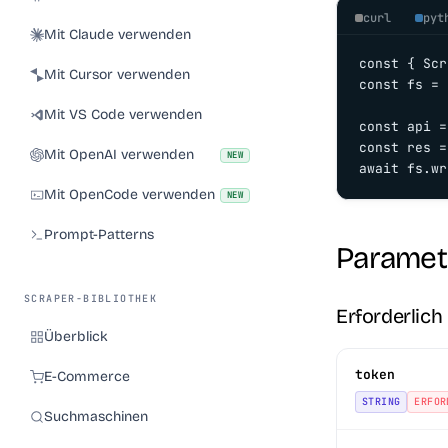
curl
pyt
Mit Claude verwenden
const { Scr
Mit Cursor verwenden
const fs = 
Mit VS Code verwenden
const api =
const res =
Mit OpenAI verwenden
NEW
await fs.wr
Mit OpenCode verwenden
NEW
Prompt-Patterns
Paramet
SCRAPER-BIBLIOTHEK
Erforderlich
Überblick
token
E-Commerce
STRING
ERFOR
Suchmaschinen