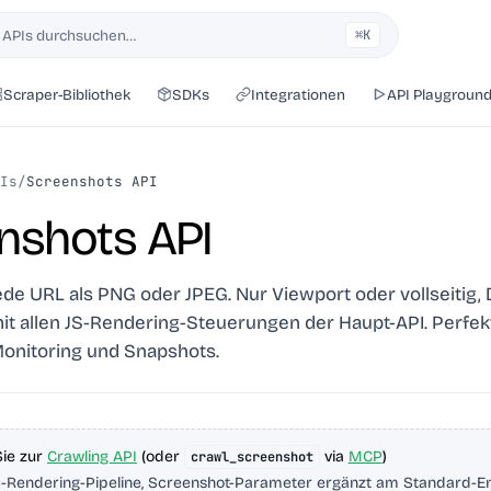
 APIs durchsuchen…
⌘K
Scraper-Bibliothek
SDKs
Integrationen
API Playgroun
Is
/
Screenshots API
nshots API
ede URL als PNG oder JPEG. Nur Viewport oder vollseitig,
it allen JS-Rendering-Steuerungen der Haupt-API. Perfekt
onitoring und Snapshots.
ie zur
Crawling API
(oder
via
MCP
)
crawl_screenshot
S-Rendering-Pipeline, Screenshot-Parameter ergänzt am Standard-En