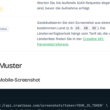
Warten Sie, bis laufende AJAX-Requests abge
sind, bevor die Aufnahme erfolgt.
E
Geolokalisieren Sie den Screenshot aus eine
bestimmten Land (z. B.
US
,
GB
,
DE
). Die
IONAL
Länderverfügbarkeit hängt vom Tarif ab; die v
Länderliste finden Sie in der
Crawling API-
Parameterreferenz
.
 Muster
 Mobile-Screenshot
://api.crawlbase.com/screenshots?token=YOUR_JS_TOKEN' \
