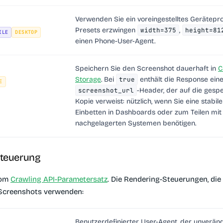
Verwenden Sie ein voreingestelltes Geräteprof
Presets erzwingen
width=375
,
height=81
ILE
DESKTOP
einen Phone-User-Agent.
Speichern Sie den Screenshot dauerhaft in
C
Storage
. Bei
true
enthält die Response ein
E
screenshot_url
-Header, der auf die gesp
Kopie verweist: nützlich, wenn Sie eine stabi
Einbetten in Dashboards oder zum Teilen mit
nachgelagerten Systemen benötigen.
teuerung
vom
Crawling API-Parametersatz
. Die Rendering-Steuerungen, die
 Screenshots verwenden:
Benutzerdefinierter User-Agent, der unveränd