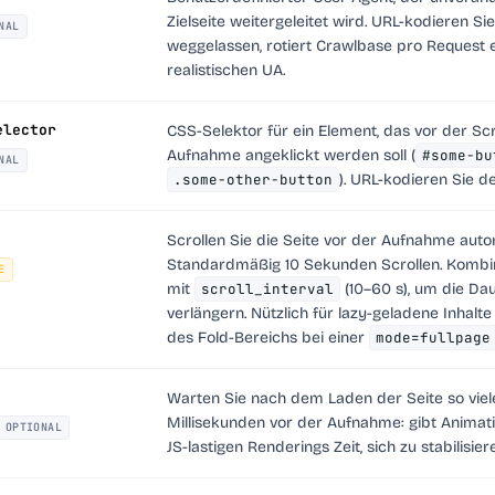
Zielseite weitergeleitet wird. URL-kodieren Si
NAL
weggelassen, rotiert Crawlbase pro Request 
realistischen UA.
elector
CSS-Selektor für ein Element, das vor der Sc
Aufnahme angeklickt werden soll (
#some-bu
NAL
.some-other-button
). URL-kodieren Sie d
Scrollen Sie die Seite vor der Aufnahme auto
Standardmäßig 10 Sekunden Scrollen. Kombin
E
mit
scroll_interval
(10–60 s), um die Da
verlängern. Nützlich für lazy-geladene Inhalt
des Fold-Bereichs bei einer
mode=fullpage
Warten Sie nach dem Laden der Seite so viel
Millisekunden vor der Aufnahme: gibt Animat
OPTIONAL
JS-lastigen Renderings Zeit, sich zu stabilisier