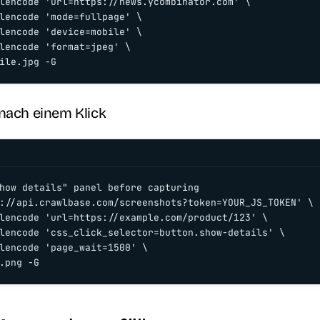
lencode 'url=https://news.ycombinator.com' \

lencode 'mode=fullpage' \

lencode 'device=mobile' \

lencode 'format=jpeg' \

ile.jpg -G
nach einem Klick
how details" panel before capturing

://api.crawlbase.com/screenshots?token=YOUR_JS_TOKEN' \

lencode 'url=https://example.com/product/123' \

lencode 'css_click_selector=button.show-details' \

lencode 'page_wait=1500' \

.png -G