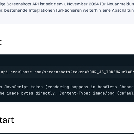
ige Screenshots API ist seit dem 1. November 2024 für Neuanmeldu
: bestehende Integrationen funktionieren weiterhin, eine Abschaltung
t
/api.crawlbase.com/screenshots?token=YOUR_JS_TOKEN&url=E
a JavaScript token (rendering happens in headless Chrome)
he image bytes directly. Content-Type: image/png (defaul
tart