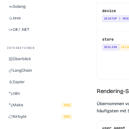
Golang
device
Java
DESKTOP | MOB
C# / .NET
store
BOOLEAN
FALS
INTEGRATIONEN
Überblick
LangChain
Zapier
Rendering-S
n8n
Übernommen 
Make
SOON
häufigsten mit
Airbyte
SOON
user_agent