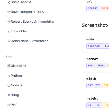
url
Social Media
STRING
ERFOR
Bewertungen & Q&A
Reisen, Events & Immobilien
Screenshot-
Entwickler
mode
Generische Extraktoren
VIEWPORT | FU
SDKS
format
Überblick
PNG | JPEG
P
Python
width
Node.js
INT (PX)
128
Ruby
height
PHP
INT (PX)
800