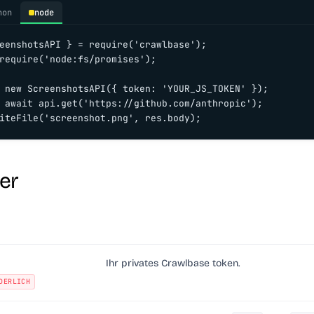
hon
node
eenshotsAPI } = require('crawlbase');

require('node:fs/promises');

 new ScreenshotsAPI({ token: 'YOUR_JS_TOKEN' });

 await api.get('https://github.com/anthropic');

iteFile('screenshot.png', res.body);
er
Ihr privates Crawlbase token.
DERLICH