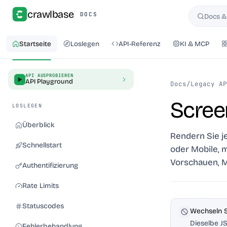
crawlbase
DOCS
Docs &
Suchen
Startseite
Loslegen
API-Referenz
KI & MCP
API AUSPROBIEREN
API Playground
Docs
/
Legacy AP
Scree
LOSLEGEN
Überblick
Rendern Sie j
Schnellstart
oder Mobile, m
Vorschauen, M
Authentifizierung
Rate Limits
Statuscodes
Wechseln S
Dieselbe J
Fehlerbehandlung