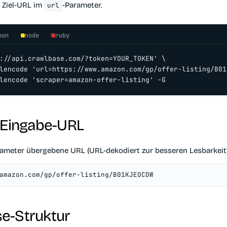
e Ziel-URL im
-Parameter.
url
hon
node
ruby
://api.crawlbase.com/?token=YOUR_TOKEN' \

lencode 'url=https://www.amazon.com/gp/offer-listing/B01
lencode 'scraper=amazon-offer-listing' -G
-Eingabe-URL
rameter übergebene URL (URL-dekodiert zur besseren Lesbarkeit)
amazon.com/gp/offer-listing/B01KJEOCDW
e-Struktur