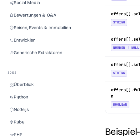
Social Media
offers[].se
Bewertungen & Q&A
STRING
Reisen, Events & Immobilien
offers[].se
Entwickler
NUMBER | NULL
Generische Extraktoren
offers[].se
SDKS
STRING
Überblick
offers[].fu
n
Python
BOOLEAN
Node.js
Ruby
Beispie
PHP