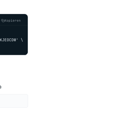
Kopieren
KJEOCDW' \

: