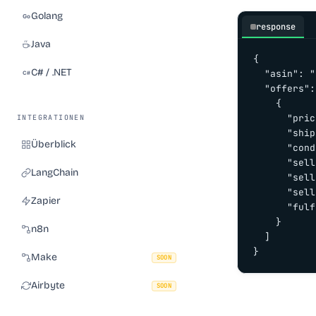
Golang
response
Java
{

C# / .NET
  "asin": "
  "offers":
    {

      "pric
INTEGRATIONEN
      "ship
Überblick
      "cond
      "sell
LangChain
      "sell
      "sell
Zapier
      "fulf
    }

n8n
  ]

}
Make
SOON
Airbyte
SOON