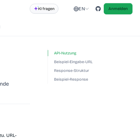
EN
KI fragen
Anmelden
d
API-Nutzung
Beispiel-Eingabe-URL
Response-Struktur
Beispiel-Response
ende
zu. URL-