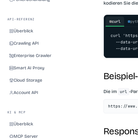
kodieren Sie di
API-REFERENZ
curl
pyt
Überblick
curl 'https
  --data-ur
Crawling API
  --data-ur
Enterprise Crawler
Smart AI Proxy
Beispiel
Cloud Storage
Die im
-Pa
url
Account API
https://www.
KI & MCP
Überblick
Respons
MCP Server