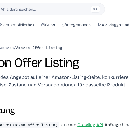
 APIs durchsuchen…
⌘K
Scraper-Bibliothek
SDKs
Integrationen
API Playgroun
Amazon
/
Amazon Offer Listing
n Offer Listing
jedes Angebot auf einer Amazon-Listing-Seite: konkurrier
eise, Zustand und Versandoptionen für dasselbe Produkt.
zung
zu einer
Crawling API
-Anfrage hin
raper=amazon-offer-listing