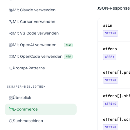
JSON-Response
Mit Claude verwenden
Mit Cursor verwenden
asin
Mit VS Code verwenden
STRING
Mit OpenAI verwenden
NEW
offers
Mit OpenCode verwenden
NEW
ARRAY
Prompt-Patterns
offers[].pr
STRING
SCRAPER-BIBLIOTHEK
offers[].sh
Überblick
STRING
E-Commerce
offers[].co
Suchmaschinen
STRING