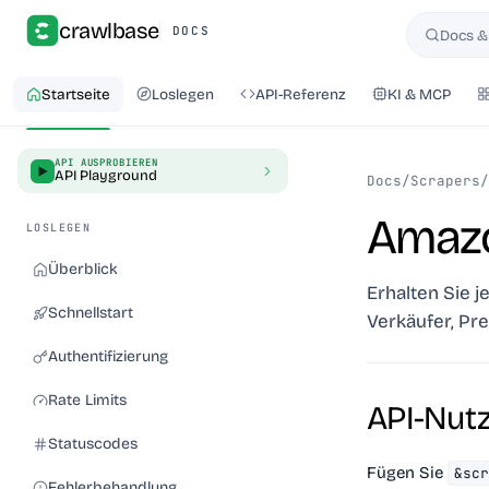
crawlbase
DOCS
Docs &
Suchen
Startseite
Loslegen
API-Referenz
KI & MCP
API AUSPROBIEREN
API Playground
Docs
/
Scrapers
/
Amazo
LOSLEGEN
Überblick
Erhalten Sie 
Schnellstart
Verkäufer, Pr
Authentifizierung
Rate Limits
API-Nut
Statuscodes
Fügen Sie
&sc
Fehlerbehandlung