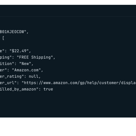
B01KJEOCDW",

 [

e": "$22.49",

ping": "FREE Shipping",

ition": "New",

er": "Amazon.com",

er_rating": null,

er_url": "https://www.amazon.com/gp/help/customer/display
illed_by_amazon": true
