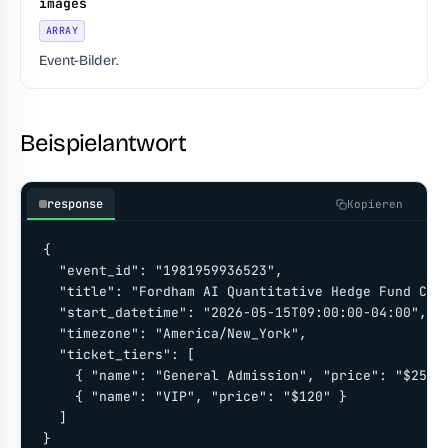
images
ARRAY
Event-Bilder.
Beispielantwort
response
Kopieren
{

  "event_id": "1981959936523",

  "title": "Fordham AI Quantitative Hedge Fund Conf
  "start_datetime": "2026-05-15T09:00:00-04:00",

  "timezone": "America/New_York",

  "ticket_tiers": [

    { "name": "General Admission", "price": "$25" }
    { "name": "VIP", "price": "$120" }

  ]

}