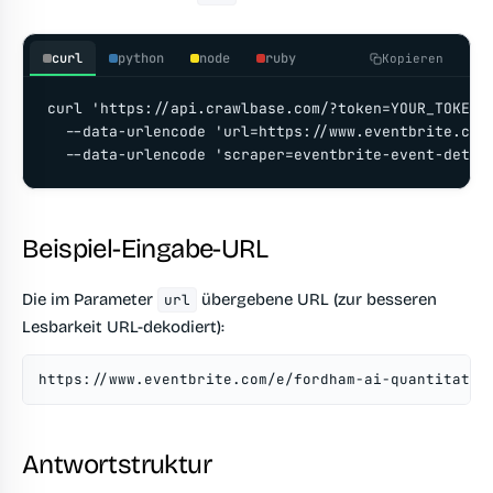
curl
python
node
ruby
Kopieren
curl 'https://api.crawlbase.com/?token=YOUR_TOKEN' 
  --data-urlencode 'url=https://www.eventbrite.com/
  --data-urlencode 'scraper=eventbrite-event-detai
Beispiel-Eingabe-URL
Die im Parameter
übergebene URL (zur besseren
url
Lesbarkeit URL-dekodiert):
https://www.eventbrite.com/e/fordham-ai-quantitativ
Antwortstruktur