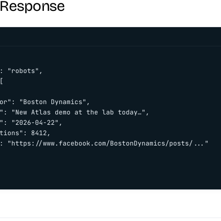
l-Response
: "robots",



or": "Boston Dynamics",

": "New Atlas demo at the lab today…",

": "2026-04-22",

tions": 8412,

: "https://www.facebook.com/BostonDynamics/posts/..."
