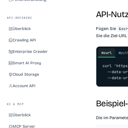
API-Nut
API-REFERENZ
Fügen Sie
Überblick
&sc
Sie die Ziel-UR
Crawling API
Enterprise Crawler
curl
pyt
Smart AI Proxy
curl 'https
  --data-ur
Cloud Storage
  --data-ur
Account API
Beispiel
KI & MCP
Überblick
Die im Paramet
MCP Server