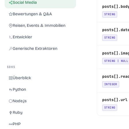
Social Media
posts[].bod
Bewertungen & Q&A
STRING
Reisen, Events & Immobilien
posts[].dat
Entwickler
STRING
Generische Extraktoren
posts[].ima
STRING | NULL
SDKS
posts[].rea
Überblick
INTEGER
Python
posts[].url
Node.js
STRING
Ruby
PHP