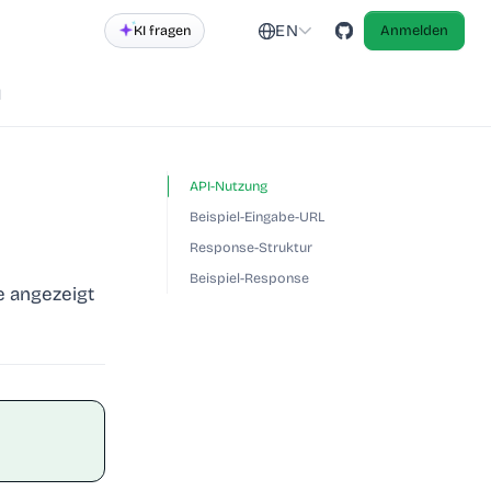
EN
KI fragen
Anmelden
d
API-Nutzung
Beispiel-Eingabe-URL
Response-Struktur
Beispiel-Response
e angezeigt