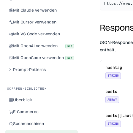
https://www.
Mit Claude verwenden
Mit Cursor verwenden
Respons
Mit VS Code verwenden
JSON-Response
Mit OpenAI verwenden
NEW
enthält.
Mit OpenCode verwenden
NEW
hashtag
Prompt-Patterns
STRING
SCRAPER-BIBLIOTHEK
posts
Überblick
ARRAY
E-Commerce
posts[].aut
Suchmaschinen
STRING