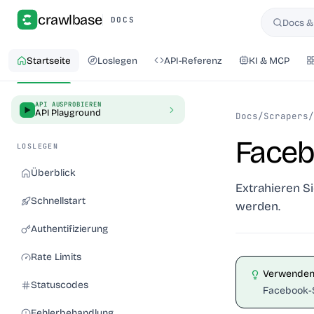
crawlbase
DOCS
Docs &
Suchen
Startseite
Loslegen
API-Referenz
KI & MCP
API AUSPROBIEREN
API Playground
Docs
/
Scrapers
/
Faceb
LOSLEGEN
Überblick
Extrahieren Si
Schnellstart
werden.
Authentifizierung
Rate Limits
Verwenden 
Statuscodes
Facebook-S
Fehlerbehandlung