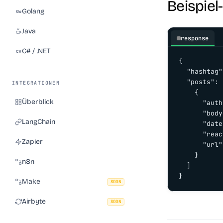
Beispie
Golang
Java
response
C# / .NET
{

  "hashtag"
  "posts": [
INTEGRATIONEN
    {

Überblick
      "auth
      "body
LangChain
      "date
      "reac
Zapier
      "url"
    }

n8n
  ]

}
Make
SOON
Airbyte
SOON