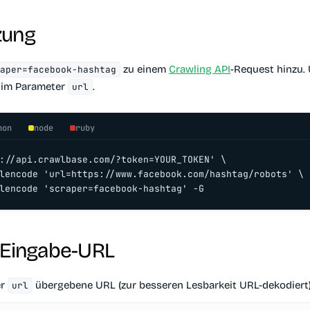
zung
zu einem
Crawling API
-Request hinzu.
raper=facebook-hashtag
L im Parameter
.
url
hon
node
ruby
://api.crawlbase.com/?token=YOUR_TOKEN' \

lencode 'url=https://www.facebook.com/hashtag/robots' \

lencode 'scraper=facebook-hashtag' -G
-Eingabe-URL
er
übergebene URL (zur besseren Lesbarkeit URL-dekodiert)
url