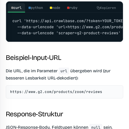
curl
python
node
ruby
Kopieren
curl 'https://api.crawlbase.com/?token=YOUR_TOKEN' 
  --data-urlencode 'url=https://www.g2.com/products
  --data-urlencode 'scraper=g2-product-reviews' -G
Beispiel-Input-URL
Die URL, die im Parameter
übergeben wird (zur
url
besseren Lesbarkeit URL-dekodiert):
https://www.g2.com/products/zoom/reviews
Response-Struktur
JSON-Response-Body. Feldtypen können
sein,
null