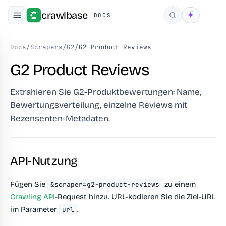
crawlbase
DOCS
Suchen
Docs
/
Scrapers
/
G2
/
G2 Product Reviews
G2 Product Reviews
Extrahieren Sie G2-Produktbewertungen: Name,
Bewertungsverteilung, einzelne Reviews mit
Rezensenten-Metadaten.
API-Nutzung
Fügen Sie
zu einem
&scraper=g2-product-reviews
Crawling API
-Request hinzu. URL-kodieren Sie die Ziel-URL
im Parameter
.
url