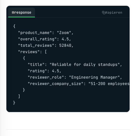
response
Kopieren
{

  "product_name": "Zoom",

  "overall_rating": 4.5,

  "total_reviews": 52840,

  "reviews": [

    {

      "title": "Reliable for daily standups",

      "rating": 4.5,

      "reviewer_role": "Engineering Manager",

      "reviewer_company_size": "51-200 employees"

    }

  ]

}