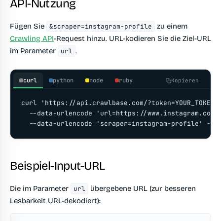
API-Nutzung
Fügen Sie
zu einem
&scraper=instagram-profile
Crawling API
-Request hinzu. URL-kodieren Sie die Ziel-URL
im Parameter
.
url
curl
python
node
ruby
Kopieren
curl 'https://api.crawlbase.com/?token=YOUR_TOKEN' 
  --data-urlencode 'url=https://www.instagram.com/a
  --data-urlencode 'scraper=instagram-profile' -G
Beispiel-Input-URL
Die im Parameter
übergebene URL (zur besseren
url
Lesbarkeit URL-dekodiert):