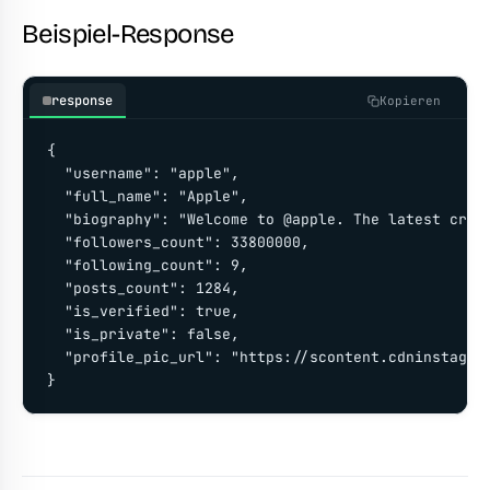
Beispiel-Response
response
Kopieren
{

  "username": "apple",

  "full_name": "Apple",

  "biography": "Welcome to @apple. The latest creat
  "followers_count": 33800000,

  "following_count": 9,

  "posts_count": 1284,

  "is_verified": true,

  "is_private": false,

  "profile_pic_url": "https://scontent.cdninstagram
}