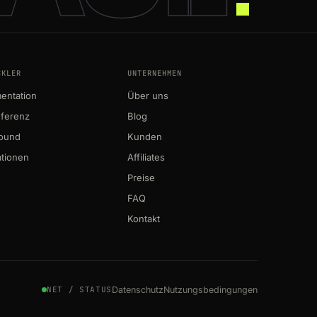
CKLER
UNTERNEHMEN
entation
Über uns
eferenz
Blog
round
Kunden
ationen
Affiliates
Preise
FAQ
Kontakt
Datenschutz
Nutzungsbedingungen
NET / STATUS