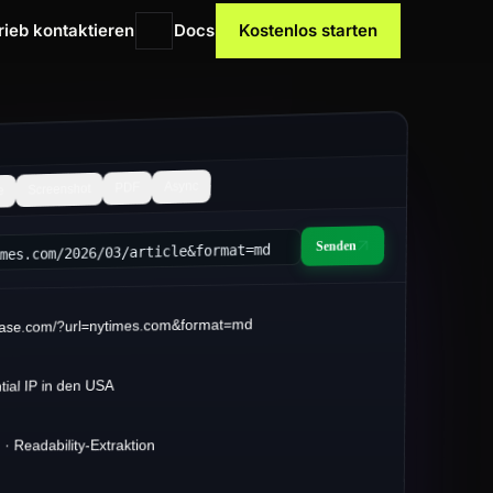
rieb kontaktieren
Docs
Kostenlos starten
Async
PDF
Screenshot
e
Senden
imes.com/2026/03/article&format=md
lbase.com/?url=nytimes.com&format=md
KI-Infrastruktur 2026
tial IP in den USA
 am 14. März 2026 · 8 Min. Lesezeit
n · Readability-Extraktion
-Teams sind von Batch-ETL auf
**streaming-