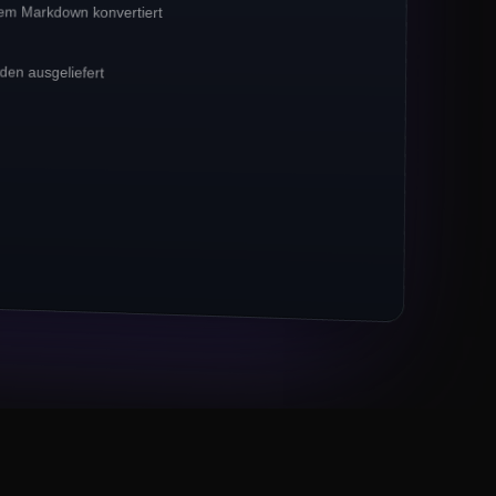
em Markdown konvertiert
 umgestiegen. Crawlbase meldet
**42% YoY**
P-gebundenen Traffic.
en ausgeliefert
enntnisse
xies bleiben der
*Standard*
für E-Commerce-
 treiben inzwischen 67% aller Crawl-Jobs
gaben (Markdown, JSON) übertreffen rohes
URLs zu Crawlbase migriert,
ende." Eng Lead, Series-B-Fintech