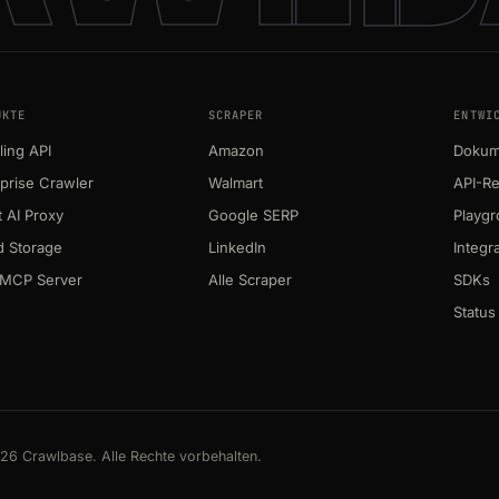
UKTE
SCRAPER
ENTWI
ing API
Amazon
Dokum
prise Crawler
Walmart
API-R
 AI Proxy
Google SERP
Playg
d Storage
LinkedIn
Integr
MCP Server
Alle Scraper
SDKs
Status
26 Crawlbase. Alle Rechte vorbehalten.